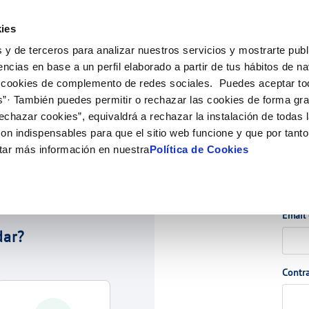
Actua
ies
 y de terceros para analizar nuestros servicios y mostrarte publ
ne
Tu Servicio
Tu Agua
Conócenos
Nuestro
encias en base a un perfil elaborado a partir de tus hábitos de n
 cookies de complemento de redes sociales. Puedes aceptar to
s”· También puedes permitir o rechazar las cookies de forma gr
N AL CLIENTE
COMPROMISO DE SERVICIO
CUIDADOS DEL AGUA
PERFIL DEL CONTRATANTE
 CUMPLIMIENTO
ONTRATOS
MODIFICACIÓN DE DATOS
echazar cookies”, equivaldrá a rechazar la instalación de todas 
e contacto
alidad del agua
Carta de compromisos
Consejos de ahorro
Plataforma de contratación del sec
Cambio de titular
Actualizar datos bancarios
 DE GESTIÓN Y CERTIFICADOS
on indispensables para que el sitio web funcione y que por tant
público
ia
Customer Counsel (Defensa del cli
Alta de suministro
Actualizar datos de domici
tar más información en nuestra
Política de Cookies
Proveedores Responsables
Normativa del servicio
Baja de suministro
Actualizar datos personale
bras y afectaciones
Programa CONTIGO
Acc
Solicitud de Acometida
ión de fuga interior
Documentación contratación
Email
dar?
VER TODAS LAS GESTIONES
Contr