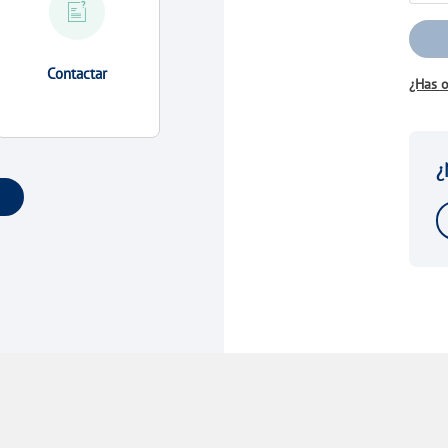
Contactar
¿Has o
¿