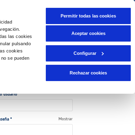
lidad
Ayuda
Contáctanos
Permitir todas las cookies
icidad
Área de clientes
s compromisos
avegación.
Aceptar cookies
das las cookies
anular pulsando
PORTAL DE TRANSPARENCIA
INCIDENCIAS
las cookies
Configurar
tor
Comunica anomalías o posibles
o no se pueden
fraudes
ente)
lio
Reclamaciones
s
Rechazar cookies
ede a tu cuenta
(Obligatorio)
 o usuario
*
(Obligatorio)
Mostrar
aseña
*