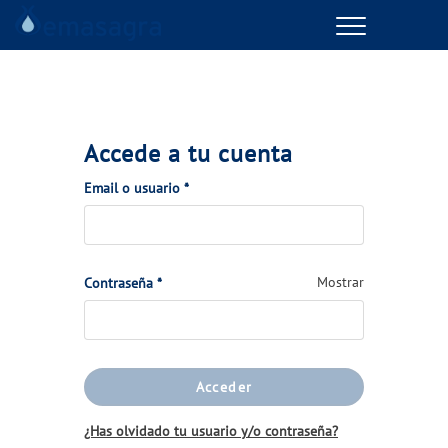
Menu
GESTIONES ONLINE
VER TODAS LAS GESTIONES
Accede a tu cuenta
TU SERVICIO
(Obligatorio)
Email o usuario
*
VER TODAS LAS GESTIONES
(Obligatorio)
Mostrar
Contraseña
*
TU AGUA
VER TODAS LAS GESTIONES
Acceder
CONÓCENOS
¿Has olvidado tu usuario y/o contraseña?