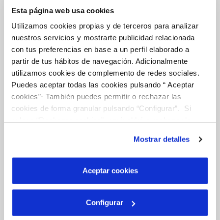
Esta página web usa cookies
CONTRATOS
Utilizamos cookies propias y de terceros para analizar
MODIFICACIÓN DE DATOS
nuestros servicios y mostrarte publicidad relacionada
con tus preferencias en base a un perfil elaborado a
INCIDENCIAS
partir de tus hábitos de navegación. Adicionalmente
utilizamos cookies de complemento de redes sociales.
Puedes aceptar todas las cookies pulsando “ Aceptar
cookies”· También puedes permitir o rechazar las
TODAS LAS GESTIONES
cookies de forma granular pulsando “Configurar”. Si
pulsas “Rechazar cookies”, equivaldrá a rechazar la
OTRAS GESTIONES
instalación de todas las cookies salvo las necesarias que
Mostrar detalles
son indispensables para que el sitio web funcione y que
por tanto no se pueden desactivar. Puedes consultar
más información en nuestra
Política de Cookies
Aceptar cookies
Tu Servicio
FACTURAS Y PRECIOS
Configurar