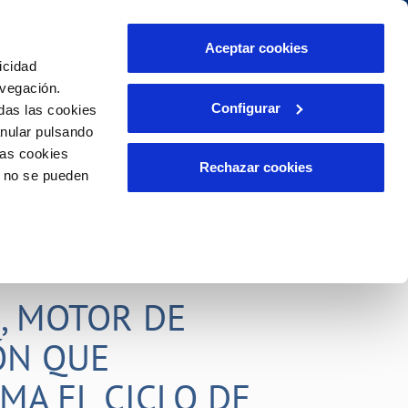
táctanos
Aceptar cookies
icidad
Área de clientes
s compromisos
avegación.
Configurar
das las cookies
anular pulsando
PORTAL DE TRANSPARENCIA
INCIDENCIAS
las cookies
ector
Comunica anomalías o posibles
Rechazar cookies
o no se pueden
fraudes
liente)
o
Reclamaciones
, MOTOR DE
ÓN QUE
MA EL CICLO DE