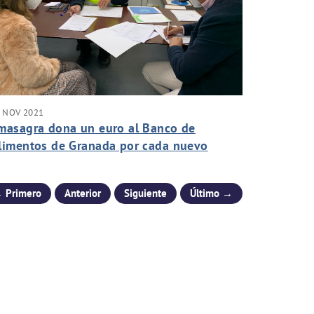
 NOV 2021
masagra dona un euro al Banco de
limentos de Granada por cada nuevo
liente digital
 Primero
Anterior
Siguiente
Último →