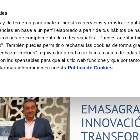
Actualidad
Ayuda
Con
ies
 y de terceros para analizar nuestros servicios y mostrarte publ
ne
Tu Servicio
Tu Agua
Conócenos
Nuestro
encias en base a un perfil elaborado a partir de tus hábitos de n
 cookies de complemento de redes sociales. Puedes aceptar to
s”· También puedes permitir o rechazar las cookies de forma gr
N AL CLIENTE
D
Y CUMPLIMIENTO
NTRATOS
COMPROMISO DE SERVICIO
CUIDADOS DEL AGUA
PERFIL DEL CONTRATANTE
MODIFICACIÓN DE DATOS
echazar cookies”, equivaldrá a rechazar la instalación de todas 
AS DE GESTIÓN Y CERTIFICADOS
 de contacto
calidad del agua
bio de titular
Carta de compromisos
Consejos de ahorro
Plataforma de contratación del s
Actualizar datos bancarios
on indispensables para que el sitio web funcione y que por tant
O
público
via
a de suministro
Customer Counsel (Defensa del c
Actualizar datos de domicili
tar más información en nuestra
Política de Cookies
Proveedores Responsables
a de suministro
Normativa del servicio
Actualizar datos personales
obras y afectaciones
icitud de Acometida
Programa CONTIGO
ación de fuga interior
umentación contratación
22 JUL 2026
EMASAGRA
VER TODAS LAS GESTIONES
INNOVACI
TRANSFOR