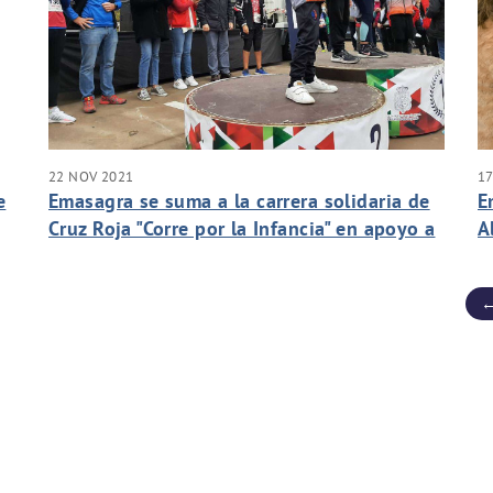
22 NOV 2021
17
e
Emasagra se suma a la carrera solidaria de
E
Cruz Roja "Corre por la Infancia" en apoyo a
A
los niños en situación de vulnerabilidad
c
←