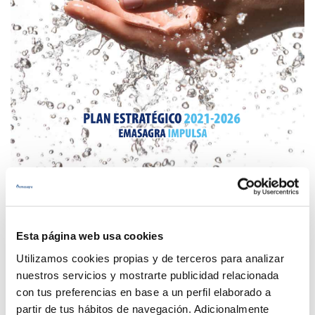
18 MAR 2021
Emasagra aprueba en su nuevo Plan Estratégico un
fondo de 320.000 euros para ayudar a más de
Esta página web usa cookies
5.500 pequeñas empresas
Utilizamos cookies propias y de terceros para analizar
Anterior
Siguiente
nuestros servicios y mostrarte publicidad relacionada
con tus preferencias en base a un perfil elaborado a
partir de tus hábitos de navegación. Adicionalmente