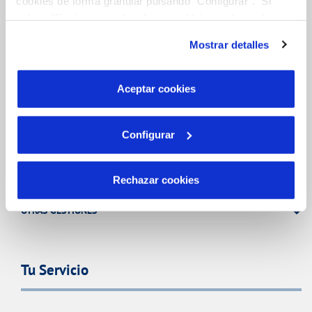
cookies de forma granular pulsando “Configurar”. Si
pulsas “Rechazar cookies”, equivaldrá a rechazar la
Gestiones Online
instalación de todas las cookies salvo las necesarias que
Mostrar detalles
son indispensables para que el sitio web funcione y que
por tanto no se pueden desactivar. Puedes consultar
FACTURAS, PAGOS Y CONSUMOS
más información en nuestra
Política de Cookies
Aceptar cookies
CONTRATOS
MODIFICACIÓN DE DATOS
Configurar
INCIDENCIAS
Rechazar cookies
TODAS LAS GESTIONES
OTRAS GESTIONES
Tu Servicio