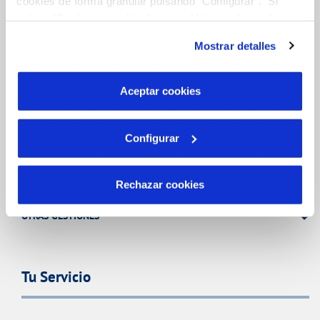
cookies de forma granular pulsando “Configurar”. Si
pulsas “Rechazar cookies”, equivaldrá a rechazar la
Gestiones Online
instalación de todas las cookies salvo las necesarias que
Mostrar detalles
son indispensables para que el sitio web funcione y que
por tanto no se pueden desactivar. Puedes consultar
FACTURAS, PAGOS Y CONSUMOS
más información en nuestra
Política de Cookies
Aceptar cookies
CONTRATOS
MODIFICACIÓN DE DATOS
Configurar
INCIDENCIAS
Rechazar cookies
TODAS LAS GESTIONES
OTRAS GESTIONES
Tu Servicio