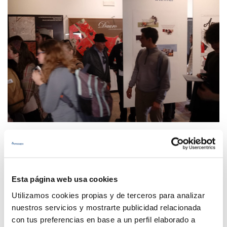
22 MAR 2019
Más de 300 personas acuden al Aljibe del Rey el
Día Mundial del Agua.
Esta página web usa cookies
Utilizamos cookies propias y de terceros para analizar
nuestros servicios y mostrarte publicidad relacionada
Anterior
Siguiente
con tus preferencias en base a un perfil elaborado a