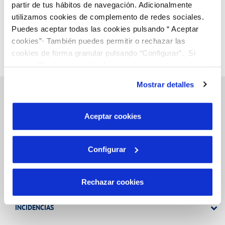
partir de tus hábitos de navegación. Adicionalmente
utilizamos cookies de complemento de redes sociales.
Página 26 de 33
Puedes aceptar todas las cookies pulsando “ Aceptar
cookies”· También puedes permitir o rechazar las
cookies de forma granular pulsando “Configurar”. Si
pulsas “Rechazar cookies”, equivaldrá a rechazar la
instalación de todas las cookies salvo las necesarias que
Mostrar detalles
son indispensables para que el sitio web funcione y que
por tanto no se pueden desactivar. Puedes consultar
más información en nuestra
Política de Cookies
Aceptar cookies
Gestiones Online
Configurar
FACTURAS, PAGOS Y CONSUMOS
CONTRATOS
Rechazar cookies
MODIFICACIÓN DE DATOS
INCIDENCIAS