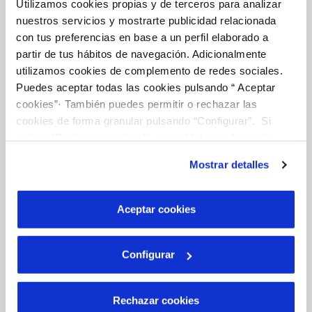
FACTURAS, PAGOS Y CONSUMOS
Utilizamos cookies propias y de terceros para analizar
nuestros servicios y mostrarte publicidad relacionada
CONTRATOS
con tus preferencias en base a un perfil elaborado a
MODIFICACIÓN DE DATOS
partir de tus hábitos de navegación. Adicionalmente
utilizamos cookies de complemento de redes sociales.
INCIDENCIAS
Puedes aceptar todas las cookies pulsando “ Aceptar
cookies”· También puedes permitir o rechazar las
TODAS LAS GESTIONES
cookies de forma granular pulsando “Configurar”. Si
pulsas “Rechazar cookies”, equivaldrá a rechazar la
OTRAS GESTIONES
instalación de todas las cookies salvo las necesarias que
Mostrar detalles
son indispensables para que el sitio web funcione y que
por tanto no se pueden desactivar. Puedes consultar
Tu Servicio
más información en nuestra
Política de Cookies
Aceptar cookies
FACTURAS Y PRECIOS
Configurar
ATENCIÓN AL CLIENTE
COMPROMISO DE SERVICIO
Rechazar cookies