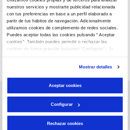
Emasagra lanza una app para visitar los Aljibes del
nuestros servicios y mostrarte publicidad relacionada
Albaicín.
con tus preferencias en base a un perfil elaborado a
partir de tus hábitos de navegación. Adicionalmente
utilizamos cookies de complemento de redes sociales.
Anterior
Siguiente
Puedes aceptar todas las cookies pulsando “ Aceptar
cookies”· También puedes permitir o rechazar las
cookies de forma granular pulsando “Configurar”. Si
Página 33 de 33
pulsas “Rechazar cookies”, equivaldrá a rechazar la
instalación de todas las cookies salvo las necesarias que
Mostrar detalles
son indispensables para que el sitio web funcione y que
por tanto no se pueden desactivar. Puedes consultar
más información en nuestra
Política de Cookies
Aceptar cookies
Configurar
Gestiones Online
Rechazar cookies
FACTURAS, PAGOS Y CONSUMOS