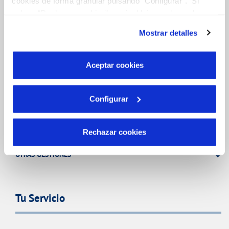
cookies de forma granular pulsando “Configurar”. Si
pulsas “Rechazar cookies”, equivaldrá a rechazar la
Gestiones Online
instalación de todas las cookies salvo las necesarias que
Mostrar detalles
son indispensables para que el sitio web funcione y que
por tanto no se pueden desactivar. Puedes consultar
FACTURAS, PAGOS Y CONSUMOS
más información en nuestra
Política de Cookies
Aceptar cookies
CONTRATOS
MODIFICACIÓN DE DATOS
Configurar
INCIDENCIAS
Rechazar cookies
TODAS LAS GESTIONES
OTRAS GESTIONES
Tu Servicio