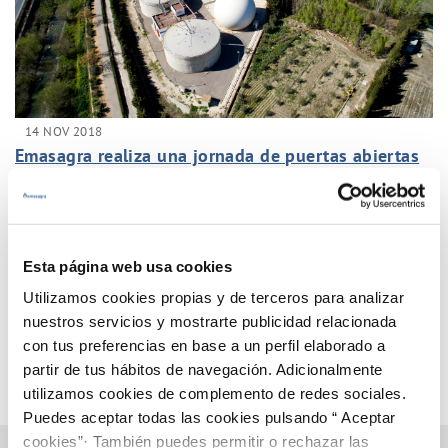
14 NOV 2018
Emasagra realiza una jornada de puertas abiertas
en sus instalaciones de depuración el día 19 de
Noviembre
Anterior
Siguiente
Esta página web usa cookies
Utilizamos cookies propias y de terceros para analizar
Página 30 de 33
nuestros servicios y mostrarte publicidad relacionada
con tus preferencias en base a un perfil elaborado a
partir de tus hábitos de navegación. Adicionalmente
utilizamos cookies de complemento de redes sociales.
Puedes aceptar todas las cookies pulsando “ Aceptar
cookies”· También puedes permitir o rechazar las