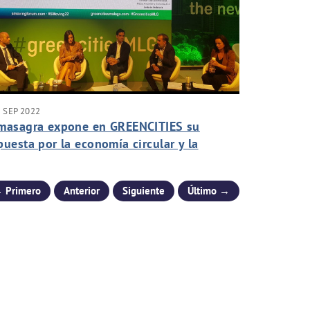
 SEP 2022
masagra expone en GREENCITIES su
puesta por la economía circular y la
escarbonización
 Primero
Anterior
Siguiente
Último →