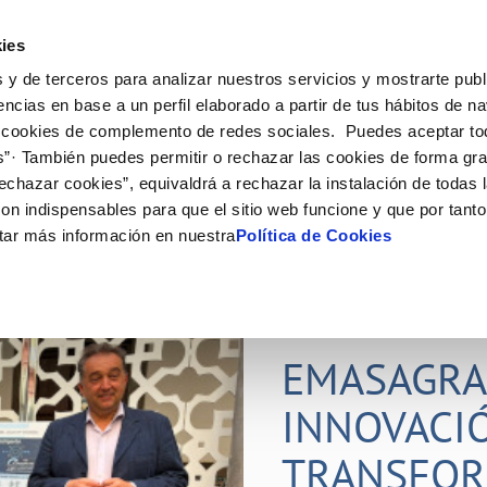
Actualidad
Ayuda
Con
ies
 y de terceros para analizar nuestros servicios y mostrarte publ
ne
Tu Servicio
Tu Agua
Conócenos
Nuestro
encias en base a un perfil elaborado a partir de tus hábitos de n
 cookies de complemento de redes sociales. Puedes aceptar to
s”· También puedes permitir o rechazar las cookies de forma gr
N AL CLIENTE
D
Y CUMPLIMIENTO
NTRATOS
COMPROMISO DE SERVICIO
CUIDADOS DEL AGUA
PERFIL DEL CONTRATANTE
MODIFICACIÓN DE DATOS
echazar cookies”, equivaldrá a rechazar la instalación de todas 
AS DE GESTIÓN Y CERTIFICADOS
 de contacto
calidad del agua
bio de titular
Carta de compromisos
Consejos de ahorro
Plataforma de contratación del s
Actualizar datos bancarios
on indispensables para que el sitio web funcione y que por tant
O
público
via
a de suministro
Customer Counsel (Defensa del c
Actualizar datos de domicili
tar más información en nuestra
Política de Cookies
Proveedores Responsables
a de suministro
Normativa del servicio
Actualizar datos personales
obras y afectaciones
icitud de Acometida
Programa CONTIGO
ación de fuga interior
umentación contratación
22 JUL 2026
EMASAGRA
VER TODAS LAS GESTIONES
INNOVACI
TRANSFOR