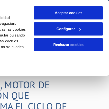
táctanos
Aceptar cookies
icidad
Área de clientes
s compromisos
avegación.
Configurar
das las cookies
anular pulsando
PORTAL DE TRANSPARENCIA
INCIDENCIAS
las cookies
ector
Comunica anomalías o posibles
Rechazar cookies
o no se pueden
fraudes
liente)
o
Reclamaciones
, MOTOR DE
ÓN QUE
MA EL CICLO DE