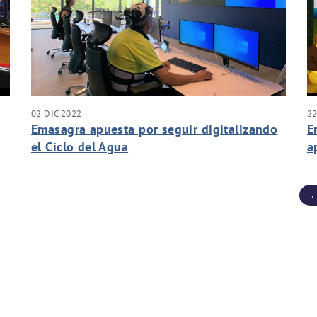
02 DIC 2022
22
Emasagra apuesta por seguir digitalizando
E
el Ciclo del Agua
a
d
←