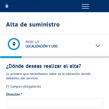
Menu
GESTIONES ONLINE
Alta de suministro
VER TODAS LAS GESTIONES
PASO
1
/5
TU SERVICIO
LOCALIZACIÓN Y USO
VER TODAS LAS GESTIONES
¿Dónde deseas realizar el alta?
TU AGUA
Lo primero que necesitamos saber es la ubicación donde
debemos dar servicio.
VER TODAS LAS GESTIONES
(*) Campos obligatorios
Dirección
*
CONÓCENOS