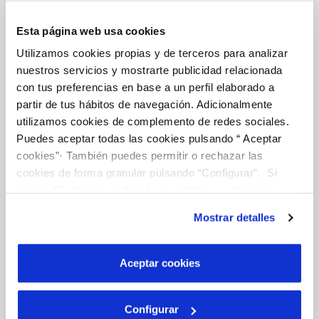
FACTURAS Y PRECIOS
Esta página web usa cookies
ATENCIÓN AL CLIENTE
Utilizamos cookies propias y de terceros para analizar
nuestros servicios y mostrarte publicidad relacionada
COMPROMISO DE SERVICIO
con tus preferencias en base a un perfil elaborado a
partir de tus hábitos de navegación. Adicionalmente
utilizamos cookies de complemento de redes sociales.
Puedes aceptar todas las cookies pulsando “ Aceptar
Tu Agua
cookies”· También puedes permitir o rechazar las
cookies de forma granular pulsando “Configurar”. Si
NUESTRO PAPEL EN EL CICLO URBANO
pulsas “Rechazar cookies”, equivaldrá a rechazar la
instalación de todas las cookies salvo las necesarias que
CALIDAD
Mostrar detalles
son indispensables para que el sitio web funcione y que
por tanto no se pueden desactivar. Puedes consultar
CUIDADOS DEL AGUA
más información en nuestra
Política de Cookies
Aceptar cookies
Configurar