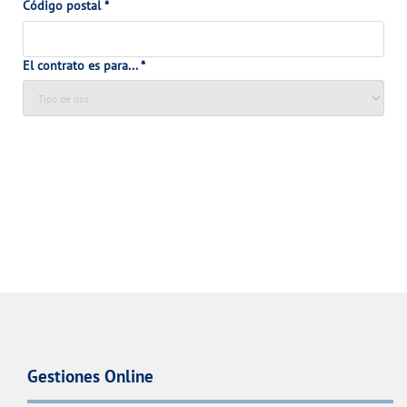
Código postal
*
VER TODAS LAS GESTIONES
NUESTROS COMPROMISOS
El contrato es para...
*
VER TODAS LAS GESTIONES
Gestiones Online