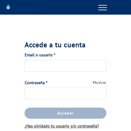
Menu
GESTIONES ONLINE
VER TODAS LAS GESTIONES
Accede a tu cuenta
TU SERVICIO
(Obligatorio)
Email o usuario
*
VER TODAS LAS GESTIONES
(Obligatorio)
Mostrar
Contraseña
*
TU AGUA
VER TODAS LAS GESTIONES
Acceder
CONÓCENOS
¿Has olvidado tu usuario y/o contraseña?