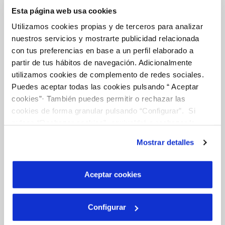
Esta página web usa cookies
CONTRATOS
Utilizamos cookies propias y de terceros para analizar
MODIFICACIÓN DE DATOS
nuestros servicios y mostrarte publicidad relacionada
con tus preferencias en base a un perfil elaborado a
INCIDENCIAS
partir de tus hábitos de navegación. Adicionalmente
utilizamos cookies de complemento de redes sociales.
Puedes aceptar todas las cookies pulsando “ Aceptar
cookies”· También puedes permitir o rechazar las
TODAS LAS GESTIONES
cookies de forma granular pulsando “Configurar”. Si
pulsas “Rechazar cookies”, equivaldrá a rechazar la
OTRAS GESTIONES
instalación de todas las cookies salvo las necesarias que
Mostrar detalles
son indispensables para que el sitio web funcione y que
por tanto no se pueden desactivar. Puedes consultar
más información en nuestra
Política de Cookies
Aceptar cookies
Tu Servicio
FACTURAS Y PRECIOS
Configurar