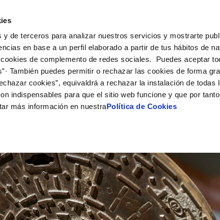
Actualidad
Ayuda
Con
ies
 y de terceros para analizar nuestros servicios y mostrarte publ
ne
Tu Servicio
Tu Agua
Conócenos
Nuestro
encias en base a un perfil elaborado a partir de tus hábitos de n
 cookies de complemento de redes sociales. Puedes aceptar to
s”· También puedes permitir o rechazar las cookies de forma gr
N AL CLIENTE
D
Y CUMPLIMIENTO
NTRATOS
COMPROMISO DE SERVICIO
CUIDADOS DEL AGUA
PERFIL DEL CONTRATANTE
MODIFICACIÓN DE DATOS
echazar cookies”, equivaldrá a rechazar la instalación de todas 
AS DE GESTIÓN Y CERTIFICADOS
 de contacto
calidad del agua
bio de titular
Carta de compromisos
Consejos de ahorro
Plataforma de contratación del s
Actualizar datos bancarios
on indispensables para que el sitio web funcione y que por tant
O
público
via
a de suministro
Customer Counsel (Defensa del c
Actualizar datos de domicili
tar más información en nuestra
Política de Cookies
Proveedores Responsables
a de suministro
Normativa del servicio
Actualizar datos personales
obras y afectaciones
icitud de Acometida
Programa CONTIGO
ación de fuga interior
umentación contratación
VER TODAS LAS GESTIONES