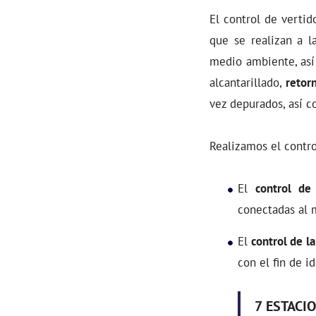
El control de verti
que se realizan a l
medio ambiente, así
alcantarillado,
retor
vez depurados, así 
Realizamos el contro
El
control de
conectadas al 
El
control de l
a
con el fin de i
7
ESTACIO