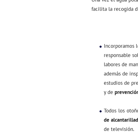
facilita la recogida 
Incorporamos l
responsable so
labores de ma
además de inspe
estudios de pr
y de
prevención
Todos los otoño
de alcantarilla
de televisión.