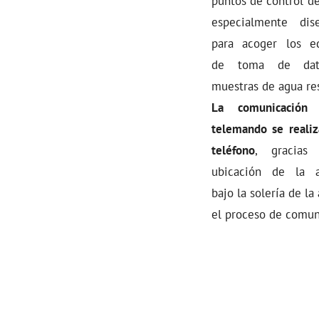
puntos de control de
especialmente dis
para acoger los e
de toma de da
muestras de agua res
La comunicación
telemando se realiz
teléfono
, gracias
ubicación de la a
bajo la solería de l
el proceso de comun