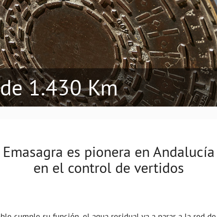
 de 1.430 Km
Emasagra es pionera en Andalucía
en el control de vertidos
ble cumple su función, el agua residual va a parar a la red de 