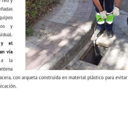
 red y
eñadas
quipos
tos y
idual.
 y el
an vía
 a la
ntena
a acera, con arqueta construida en material plástico para evita
icación.