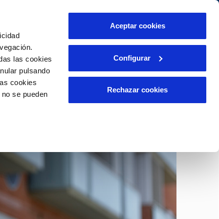
táctanos
Aceptar cookies
icidad
Área de clientes
s compromisos
avegación.
Configurar
das las cookies
anular pulsando
PORTAL DE TRANSPARENCIA
INCIDENCIAS
las cookies
ector
Comunica anomalías o posibles
Rechazar cookies
o no se pueden
fraudes
liente)
o
Reclamaciones