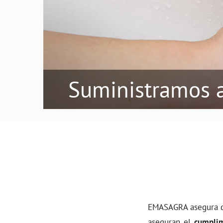
Suministramos 
EMASAGRA asegura qu
aseguran el
cumplim