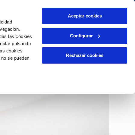
táctanos
Aceptar cookies
icidad
Área de clientes
s compromisos
avegación.
Configurar
das las cookies
anular pulsando
PORTAL DE TRANSPARENCIA
INCIDENCIAS
las cookies
ector
Comunica anomalías o posibles
Rechazar cookies
o no se pueden
fraudes
liente)
o
Reclamaciones