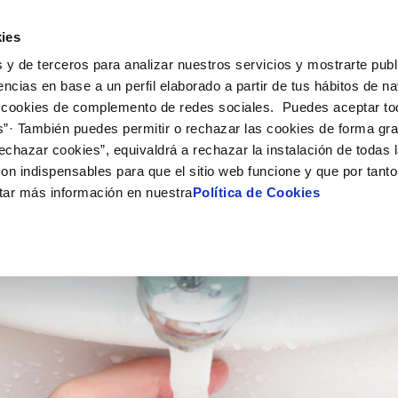
Actualidad
Ayuda
Con
ies
 y de terceros para analizar nuestros servicios y mostrarte publ
ne
Tu Servicio
Tu Agua
Conócenos
Nuestro
encias en base a un perfil elaborado a partir de tus hábitos de n
 cookies de complemento de redes sociales. Puedes aceptar to
s”· También puedes permitir o rechazar las cookies de forma gr
N AL CLIENTE
D
Y CUMPLIMIENTO
NTRATOS
COMPROMISO DE SERVICIO
CUIDADOS DEL AGUA
PERFIL DEL CONTRATANTE
MODIFICACIÓN DE DATOS
echazar cookies”, equivaldrá a rechazar la instalación de todas 
AS DE GESTIÓN Y CERTIFICADOS
 de contacto
calidad del agua
bio de titular
Carta de compromisos
Consejos de ahorro
Plataforma de contratación del s
Actualizar datos bancarios
on indispensables para que el sitio web funcione y que por tant
O
público
via
a de suministro
Customer Counsel (Defensa del c
Actualizar datos de domicili
tar más información en nuestra
Política de Cookies
Proveedores Responsables
a de suministro
Normativa del servicio
Actualizar datos personales
obras y afectaciones
icitud de Acometida
Programa CONTIGO
ación de fuga interior
umentación contratación
VER TODAS LAS GESTIONES