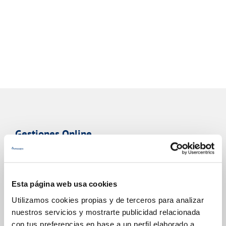
Gestiones Online
FACTURAS, PAGOS Y CONSUMOS
Esta página web usa cookies
CONTRATOS
Utilizamos cookies propias y de terceros para analizar
MODIFICACIÓN DE DATOS
nuestros servicios y mostrarte publicidad relacionada
INCIDENCIAS
con tus preferencias en base a un perfil elaborado a