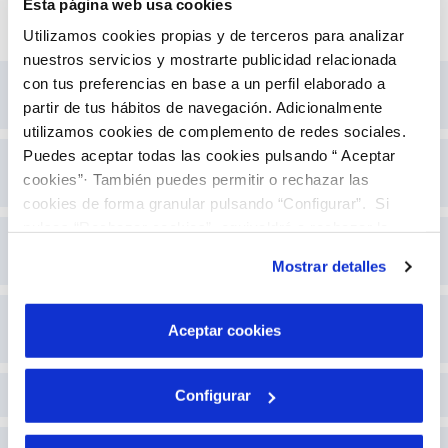
Esta página web usa cookies
Utilizamos cookies propias y de terceros para analizar
nuestros servicios y mostrarte publicidad relacionada
Gestión de calidad (ISO 9001)
y
ambiental
con tus preferencias en base a un perfil elaborado a
(ISO 14001)
partir de tus hábitos de navegación. Adicionalmente
utilizamos cookies de complemento de redes sociales.
Puedes aceptar todas las cookies pulsando “ Aceptar
Gestión de la Inocuidad del Agua (ISO
cookies”· También puedes permitir o rechazar las
22000)
cookies de forma granular pulsando “Configurar”. Si
pulsas “Rechazar cookies”, equivaldrá a rechazar la
Gestión de la Continuidad de Negocio (ISO
instalación de todas las cookies salvo las necesarias que
22301)
Mostrar detalles
son indispensables para que el sitio web funcione y que
por tanto no se pueden desactivar. Puedes consultar
Gestión de la Seguridad de la
más información en nuestra
Política de Cookies
Aceptar cookies
Información (ISO 27001)
Seguridad y Salud Laboral (ISO 45001)
Configurar