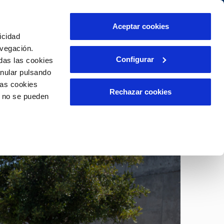
táctanos
Aceptar cookies
icidad
Área de clientes
s compromisos
avegación.
Configurar
das las cookies
anular pulsando
PORTAL DE TRANSPARENCIA
INCIDENCIAS
las cookies
ector
Comunica anomalías o posibles
Rechazar cookies
o no se pueden
fraudes
liente)
o
Reclamaciones