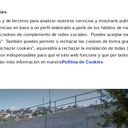
Actualidad
Ayuda
Con
ies
 y de terceros para analizar nuestros servicios y mostrarte publ
ne
Tu Servicio
Tu Agua
Conócenos
Nuestro
encias en base a un perfil elaborado a partir de tus hábitos de n
 cookies de complemento de redes sociales. Puedes aceptar to
s”· También puedes permitir o rechazar las cookies de forma gr
N AL CLIENTE
D
Y CUMPLIMIENTO
NTRATOS
COMPROMISO DE SERVICIO
CUIDADOS DEL AGUA
PERFIL DEL CONTRATANTE
MODIFICACIÓN DE DATOS
echazar cookies”, equivaldrá a rechazar la instalación de todas 
AS DE GESTIÓN Y CERTIFICADOS
 de contacto
calidad del agua
bio de titular
Carta de compromisos
Consejos de ahorro
Plataforma de contratación del s
Actualizar datos bancarios
on indispensables para que el sitio web funcione y que por tant
O
público
via
a de suministro
Customer Counsel (Defensa del c
Actualizar datos de domicili
IENTO
tar más información en nuestra
Política de Cookies
Proveedores Responsables
a de suministro
Normativa del servicio
Actualizar datos personales
obras y afectaciones
icitud de Acometida
Programa CONTIGO
ación de fuga interior
umentación contratación
VER TODAS LAS GESTIONES