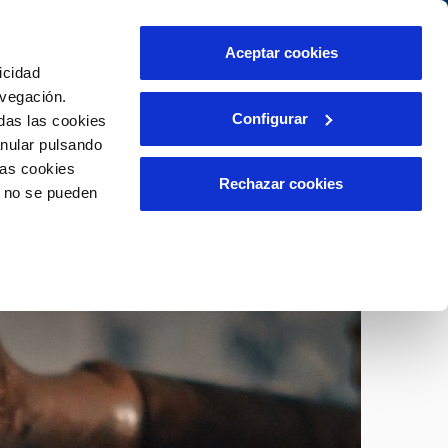
táctanos
Aceptar cookies
icidad
Área de clientes
s compromisos
avegación.
Configurar
das las cookies
anular pulsando
PORTAL DE TRANSPARENCIA
INCIDENCIAS
las cookies
ector
Comunica anomalías o posibles
Rechazar cookies
o no se pueden
fraudes
liente)
o
Reclamaciones