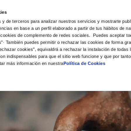
Actualidad
Ayuda
Con
ies
 y de terceros para analizar nuestros servicios y mostrarte publ
ne
Tu Servicio
Tu Agua
Conócenos
Nuestro
encias en base a un perfil elaborado a partir de tus hábitos de n
 cookies de complemento de redes sociales. Puedes aceptar to
s”· También puedes permitir o rechazar las cookies de forma gr
N AL CLIENTE
D
Y CUMPLIMIENTO
NTRATOS
COMPROMISO DE SERVICIO
CUIDADOS DEL AGUA
PERFIL DEL CONTRATANTE
MODIFICACIÓN DE DATOS
echazar cookies”, equivaldrá a rechazar la instalación de todas 
AS DE GESTIÓN Y CERTIFICADOS
 de contacto
calidad del agua
bio de titular
Carta de compromisos
Consejos de ahorro
Plataforma de contratación del s
Actualizar datos bancarios
on indispensables para que el sitio web funcione y que por tant
O
público
via
a de suministro
Customer Counsel (Defensa del c
Actualizar datos de domicili
tar más información en nuestra
Política de Cookies
Proveedores Responsables
a de suministro
Normativa del servicio
Actualizar datos personales
obras y afectaciones
icitud de Acometida
Programa CONTIGO
ación de fuga interior
umentación contratación
VER TODAS LAS GESTIONES