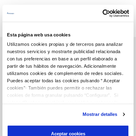
Esta página web usa cookies
Utilizamos cookies propias y de terceros para analizar
nuestros servicios y mostrarte publicidad relacionada
con tus preferencias en base a un perfil elaborado a
Gestiones Online
partir de tus hábitos de navegación. Adicionalmente
utilizamos cookies de complemento de redes sociales.
Puedes aceptar todas las cookies pulsando “ Aceptar
FACTURAS, PAGOS Y CONSUMOS
cookies”· También puedes permitir o rechazar las
cookies de forma granular pulsando “Configurar”. Si
CONTRATOS
pulsas “Rechazar cookies”, equivaldrá a rechazar la
MODIFICACIÓN DE DATOS
instalación de todas las cookies salvo las necesarias que
Mostrar detalles
INCIDENCIAS
son indispensables para que el sitio web funcione y que
por tanto no se pueden desactivar. Puedes consultar
más información en nuestra
Política de Cookies
Aceptar cookies
TODAS LAS GESTIONES