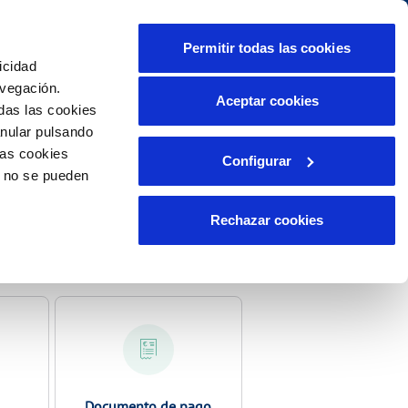
lidad
Ayuda
Contáctanos
Permitir todas las cookies
icidad
Área de clientes
s compromisos
avegación.
Aceptar cookies
das las cookies
anular pulsando
PORTAL DE TRANSPARENCIA
INCIDENCIAS
las cookies
Configurar
tor
Comunica anomalías o posibles
o no se pueden
fraudes
ente)
lio
Reclamaciones
s
Rechazar cookies
Documento de pago