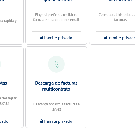
Elige si prefieres recibir tu
Consulta el historial d
factura en papel o por email
facturas
a rápida y
Tramite privado
Tramite privad
otas
Descarga de facturas
multicontrato
na del agua:
cuotas
Descarga todas tus facturas a
la vez
ivado
Tramite privado