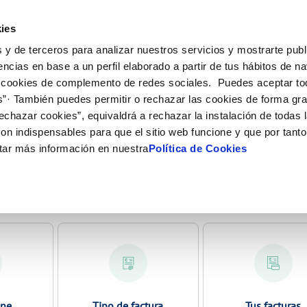
Actua
ies
 y de terceros para analizar nuestros servicios y mostrarte publ
ne
Tu Servicio
Tu Agua
Conócenos
Nuestro
encias en base a un perfil elaborado a partir de tus hábitos de n
 cookies de complemento de redes sociales. Puedes aceptar to
s”· También puedes permitir o rechazar las cookies de forma gr
N AL CLIENTE
COMPROMISO DE SERVICIO
CUIDADOS DEL AGUA
PERFIL DEL CONTRATANTE
 CUMPLIMIENTO
ONTRATOS
MODIFICACIÓN DE DATOS
echazar cookies”, equivaldrá a rechazar la instalación de todas 
e contacto
alidad del agua
Carta de compromisos
Consejos de ahorro
Plataforma de contratación del sec
Cambio de titular
Actualizar datos bancarios
 DE GESTIÓN Y CERTIFICADOS
on indispensables para que el sitio web funcione y que por tant
público
ia
Customer Counsel (Defensa del cli
Alta de suministro
Actualizar datos de domici
tar más información en nuestra
Política de Cookies
Proveedores Responsables
Normativa del servicio
Baja de suministro
Actualizar datos personale
bras y afectaciones
Programa CONTIGO
Solicitud de Acometida
ión de fuga interior
Documentación contratación
VER TODAS LAS GESTIONES
ine
Tipo de factura
Tus facturas