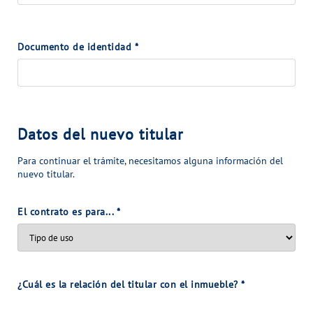
VER TODAS LAS GESTIONES
NUESTROS COMPROMISOS
Documento de identidad
*
VER TODAS LAS GESTIONES
Datos del nuevo titular
Para continuar el trámite, necesitamos alguna información del
nuevo titular.
El contrato es para...
*
¿Cuál es la relación del titular con el inmueble?
*