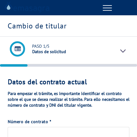
Menu
GESTIONES ONLINE
Cambio de titular
VER TODAS LAS GESTIONES
PASO
1
/5
Datos de solicitud
TU SERVICIO
VER TODAS LAS GESTIONES
Datos del contrato actual
TU AGUA
Para empezar el trámite, es importante identificar el
contrato
. Para ello necesitamos el
sobre el que se desea realizar el trámite
número de contrato y DNI del titular vigente.
VER TODAS LAS GESTIONES
Número de contrato
*
CONÓCENOS