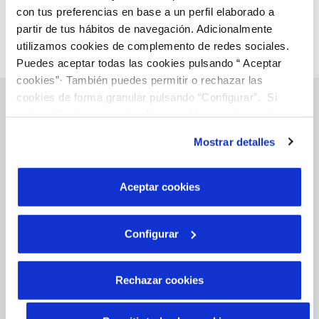
con tus preferencias en base a un perfil elaborado a
partir de tus hábitos de navegación. Adicionalmente
utilizamos cookies de complemento de redes sociales.
Puedes aceptar todas las cookies pulsando “ Aceptar
cookies”· También puedes permitir o rechazar las
cookies de forma granular pulsando “Configurar”. Si
pulsas “Rechazar cookies”, equivaldrá a rechazar la
instalación de todas las cookies salvo las necesarias que
Gestiones Online
Mostrar detalles
son indispensables para que el sitio web funcione y que
por tanto no se pueden desactivar. Puedes consultar
FACTURAS, PAGOS Y CONSUMOS
más información en nuestra
Política de Cookies
Aceptar cookies
CONTRATOS
Configurar
MODIFICACIÓN DE DATOS
Rechazar cookies
INCIDENCIAS