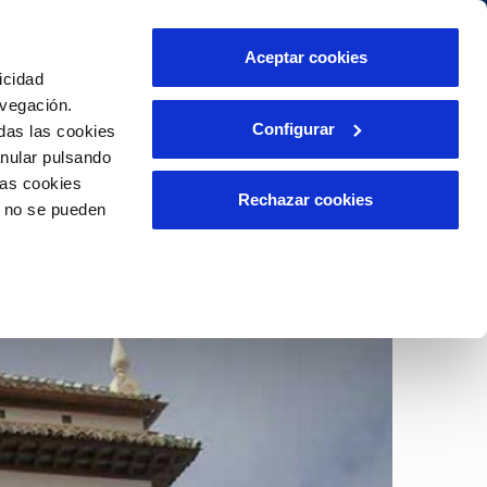
táctanos
Aceptar cookies
icidad
Área de clientes
s compromisos
avegación.
Configurar
das las cookies
anular pulsando
PORTAL DE TRANSPARENCIA
INCIDENCIAS
las cookies
ector
Comunica anomalías o posibles
Rechazar cookies
o no se pueden
fraudes
liente)
o
Reclamaciones