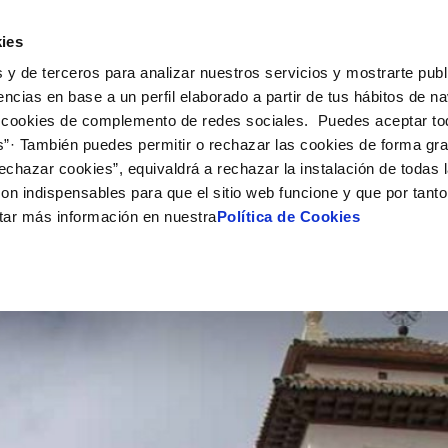
Actualidad
Ayuda
Con
ies
 y de terceros para analizar nuestros servicios y mostrarte publ
ne
Tu Servicio
Tu Agua
Conócenos
Nuestro
encias en base a un perfil elaborado a partir de tus hábitos de n
 cookies de complemento de redes sociales. Puedes aceptar to
s”· También puedes permitir o rechazar las cookies de forma gr
N AL CLIENTE
D
Y CUMPLIMIENTO
NTRATOS
COMPROMISO DE SERVICIO
CUIDADOS DEL AGUA
PERFIL DEL CONTRATANTE
MODIFICACIÓN DE DATOS
echazar cookies”, equivaldrá a rechazar la instalación de todas 
AS DE GESTIÓN Y CERTIFICADOS
 de contacto
calidad del agua
bio de titular
Carta de compromisos
Consejos de ahorro
Plataforma de contratación del s
Actualizar datos bancarios
on indispensables para que el sitio web funcione y que por tant
O
público
via
a de suministro
Customer Counsel (Defensa del c
Actualizar datos de domicili
A
tar más información en nuestra
Política de Cookies
Proveedores Responsables
a de suministro
Normativa del servicio
Actualizar datos personales
obras y afectaciones
icitud de Acometida
Programa CONTIGO
ación de fuga interior
umentación contratación
VER TODAS LAS GESTIONES