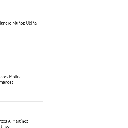
ejandro Muñoz Ubiña
ores Molina
rnández
cos A. Martínez
tínez