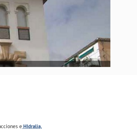
acciones e
HIdralia,