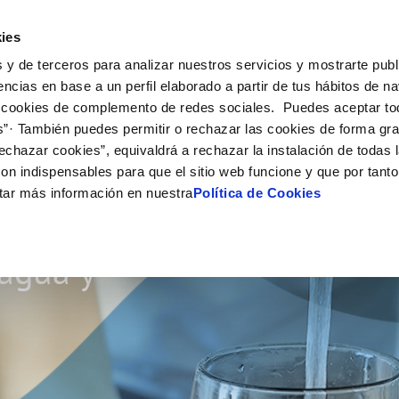
Actualidad
Ayuda
Con
ies
 y de terceros para analizar nuestros servicios y mostrarte publ
ne
Tu Servicio
Tu Agua
Conócenos
Nuestro
encias en base a un perfil elaborado a partir de tus hábitos de n
 cookies de complemento de redes sociales. Puedes aceptar to
s”· También puedes permitir o rechazar las cookies de forma gr
N AL CLIENTE
D
Y CUMPLIMIENTO
NTRATOS
COMPROMISO DE SERVICIO
CUIDADOS DEL AGUA
PERFIL DEL CONTRATANTE
MODIFICACIÓN DE DATOS
echazar cookies”, equivaldrá a rechazar la instalación de todas 
AS DE GESTIÓN Y CERTIFICADOS
 de contacto
calidad del agua
bio de titular
Carta de compromisos
Consejos de ahorro
Plataforma de contratación del s
Actualizar datos bancarios
on indispensables para que el sitio web funcione y que por tant
O
público
via
a de suministro
Customer Counsel (Defensa del c
Actualizar datos de domicili
tar más información en nuestra
Política de Cookies
Proveedores Responsables
a de suministro
Normativa del servicio
Actualizar datos personales
so
obras y afectaciones
icitud de Acometida
Programa CONTIGO
 agua y
ación de fuga interior
umentación contratación
VER TODAS LAS GESTIONES