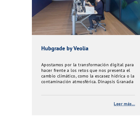
Hubgrade by Veolia
Apostamos por la transformación digital para
hacer frente a los retos que nos presenta el
cambio climático, como la escasez hídrica o la
contaminación atmosférica. Dinapsis Granada
aporta servicios digitales para cuidar de los
recursos y del entorno en el que operamos
Leer más...