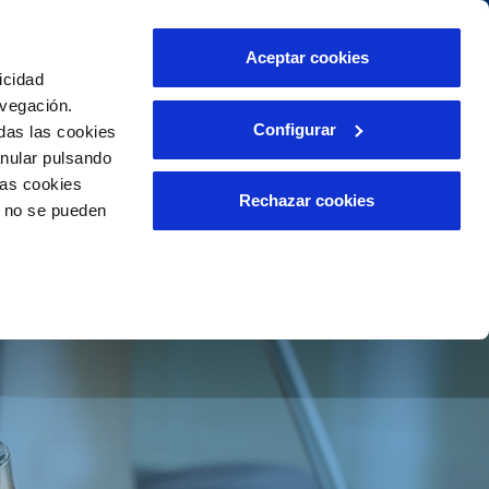
táctanos
Aceptar cookies
icidad
Área de clientes
s compromisos
avegación.
Configurar
das las cookies
anular pulsando
PORTAL DE TRANSPARENCIA
INCIDENCIAS
las cookies
ector
Comunica anomalías o posibles
Rechazar cookies
o no se pueden
fraudes
liente)
o
Reclamaciones