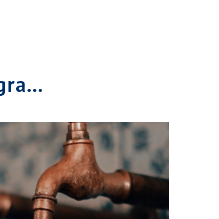
agra…