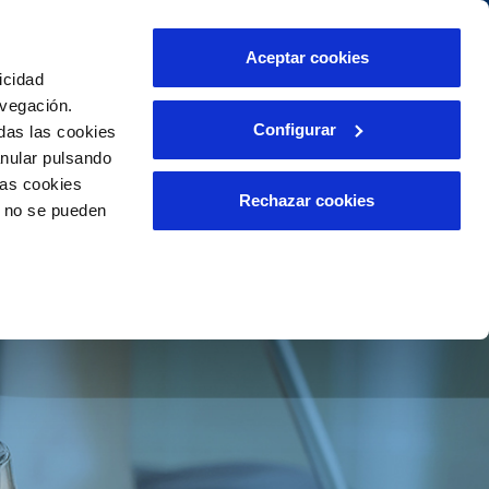
táctanos
Aceptar cookies
icidad
Área de clientes
s compromisos
avegación.
Configurar
das las cookies
anular pulsando
PORTAL DE TRANSPARENCIA
INCIDENCIAS
las cookies
ector
Comunica anomalías o posibles
Rechazar cookies
o no se pueden
fraudes
liente)
o
Reclamaciones