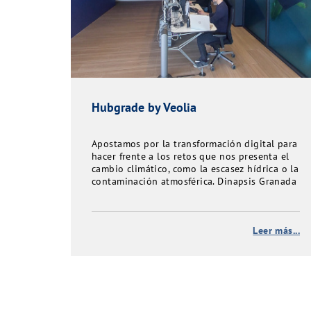
Hubgrade by Veolia
Apostamos por la transformación digital para
hacer frente a los retos que nos presenta el
cambio climático, como la escasez hídrica o la
contaminación atmosférica. Dinapsis Granada
aporta servicios digitales para cuidar de los
recursos y del entorno en el que operamos
Leer más...