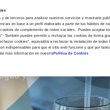
Actualidad
Ayuda
Con
ies
 y de terceros para analizar nuestros servicios y mostrarte publ
ne
Tu Servicio
Tu Agua
Conócenos
Nuestro
encias en base a un perfil elaborado a partir de tus hábitos de n
 cookies de complemento de redes sociales. Puedes aceptar to
s”· También puedes permitir o rechazar las cookies de forma gr
N AL CLIENTE
D
Y CUMPLIMIENTO
NTRATOS
COMPROMISO DE SERVICIO
CUIDADOS DEL AGUA
PERFIL DEL CONTRATANTE
MODIFICACIÓN DE DATOS
echazar cookies”, equivaldrá a rechazar la instalación de todas 
AS DE GESTIÓN Y CERTIFICADOS
 de contacto
calidad del agua
bio de titular
Carta de compromisos
Consejos de ahorro
Plataforma de contratación del s
Actualizar datos bancarios
on indispensables para que el sitio web funcione y que por tant
O
público
via
a de suministro
Customer Counsel (Defensa del c
Actualizar datos de domicili
tar más información en nuestra
Política de Cookies
Proveedores Responsables
a de suministro
Normativa del servicio
Actualizar datos personales
so
obras y afectaciones
icitud de Acometida
Programa CONTIGO
 agua y
ación de fuga interior
umentación contratación
VER TODAS LAS GESTIONES