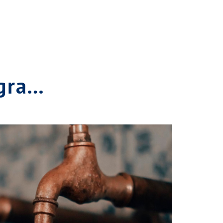
agra…