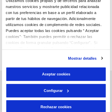
Utilizamos cookies propias y de terceros para analizar
nuestros servicios y mostrarte publicidad relacionada
con tus preferencias en base a un perfil elaborado a
partir de tus hábitos de navegación. Adicionalmente
utilizamos cookies de complemento de redes sociales.
Puedes aceptar todas las cookies pulsando “ Aceptar
cookies”· También puedes permitir o rechazar las
cookies de forma granular pulsando “Configurar”. Si
pulsas “Rechazar cookies”, equivaldrá a rechazar la
instalación de todas las cookies salvo las necesarias que
Mostrar detalles
son indispensables para que el sitio web funcione y que
por tanto no se pueden desactivar. Puedes consultar
más información en nuestra
Política de Cookies
Aceptar cookies
Configurar
Gestiones Online
Rechazar cookies
FACTURAS, PAGOS Y CONSUMOS