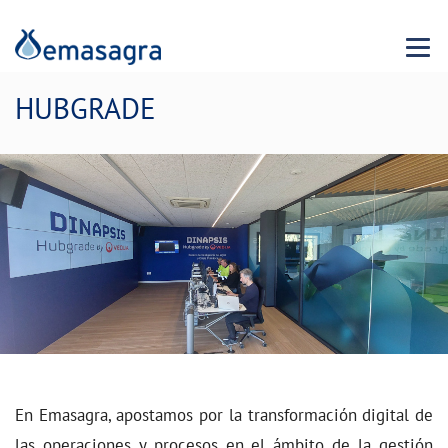
Menu 
HUBGRADE
En Emasagra, apostamos por la transformación digital de
las operaciones y procesos en el ámbito de la gestión