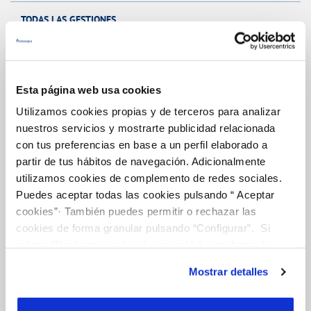
TODAS LAS GESTIONES
OTRAS GESTIONES
Esta página web usa cookies
Tu Servicio
Utilizamos cookies propias y de terceros para analizar
nuestros servicios y mostrarte publicidad relacionada
con tus preferencias en base a un perfil elaborado a
FACTURAS Y PRECIOS
partir de tus hábitos de navegación. Adicionalmente
ATENCIÓN AL CLIENTE
utilizamos cookies de complemento de redes sociales.
Puedes aceptar todas las cookies pulsando “ Aceptar
COMPROMISO DE SERVICIO
cookies”· También puedes permitir o rechazar las
cookies de forma granular pulsando “Configurar”. Si
pulsas “Rechazar cookies”, equivaldrá a rechazar la
Tu Agua
instalación de todas las cookies salvo las necesarias que
Mostrar detalles
son indispensables para que el sitio web funcione y que
por tanto no se pueden desactivar. Puedes consultar
NUESTRO PAPEL EN EL CICLO URBANO