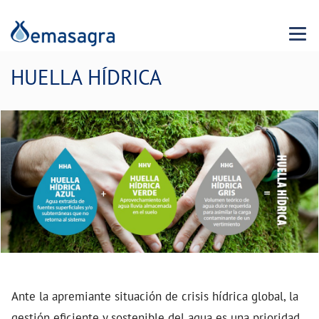
Menu 
HUELLA HÍDRICA
Ante la apremiante situación de crisis hídrica global, la
gestión eficiente y sostenible del agua es una prioridad