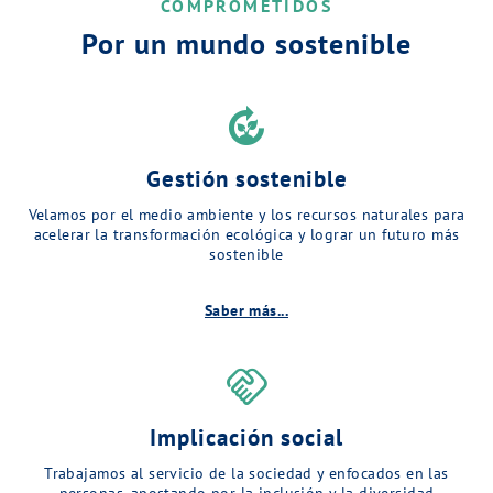
COMPROMETIDOS
Por un mundo sostenible
compost
Gestión sostenible
Velamos por el medio ambiente y los recursos naturales para
acelerar la transformación ecológica y lograr un futuro más
sostenible
Saber más...
handshake
Implicación social
Trabajamos al servicio de la sociedad y enfocados en las
personas, apostando por la inclusión y la diversidad