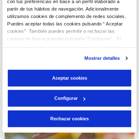
climático, como la escasez hídrica o la contaminación
con tus preferencias en base a un perfil elaborado a
atmosférica. Dinapsis Granada aporta
partir de tus hábitos de navegación. Adicionalmente
servicios digitales para cuidar de los recursos y del
utilizamos cookies de complemento de redes sociales.
entorno en el que operamos
Puedes aceptar todas las cookies pulsando “ Aceptar
Leer más...
cookies”· También puedes permitir o rechazar las
cookies de forma granular pulsando “Configurar”. Si
pulsas “Rechazar cookies”, equivaldrá a rechazar la
instalación de todas las cookies salvo las necesarias que
Mostrar detalles
son indispensables para que el sitio web funcione y que
por tanto no se pueden desactivar. Puedes consultar
más información en nuestra
Política de Cookies
Aceptar cookies
Configurar
Rechazar cookies